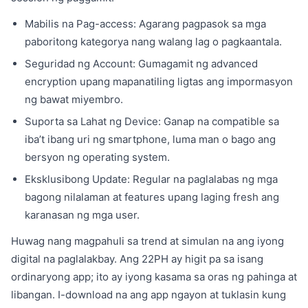
Mabilis na Pag-access: Agarang pagpasok sa mga
paboritong kategorya nang walang lag o pagkaantala.
Seguridad ng Account: Gumagamit ng advanced
encryption upang mapanatiling ligtas ang impormasyon
ng bawat miyembro.
Suporta sa Lahat ng Device: Ganap na compatible sa
iba’t ibang uri ng smartphone, luma man o bago ang
bersyon ng operating system.
Eksklusibong Update: Regular na paglalabas ng mga
bagong nilalaman at features upang laging fresh ang
karanasan ng mga user.
Huwag nang magpahuli sa trend at simulan na ang iyong
digital na paglalakbay. Ang 22PH ay higit pa sa isang
ordinaryong app; ito ay iyong kasama sa oras ng pahinga at
libangan. I-download na ang app ngayon at tuklasin kung