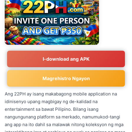
I-download ang APK
Magrehistro Ngayon
Ang 22PH ay isang makabagong mobile application na
idinisenyo upang magbigay ng de-kalidad na
entertainment sa bawat Pilipino. Bilang isang
nangungunang platform sa merkado, namumukod-tangi
ang app na ito dahil sa malawak nitong koleksyon ng mga